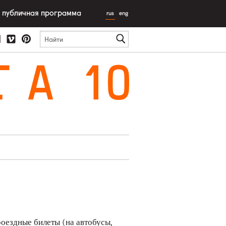
публичная программа
rus
eng
T
A
10
роездные билеты (на автобусы,