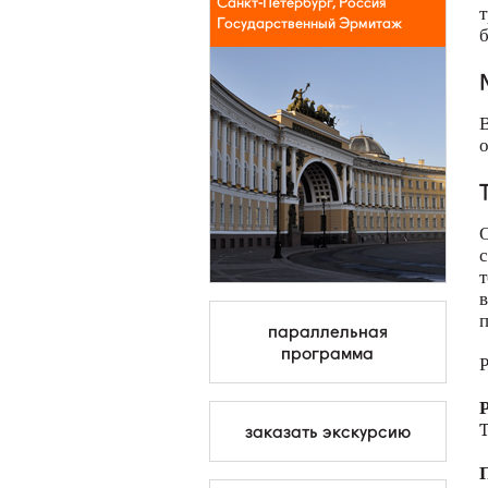
Санкт-Петербург, Россия
т
Государственный Эрмитаж
б
В
о
О
с
т
в
п
параллельная
программа
Р
Р
T
заказать экскурсию
П