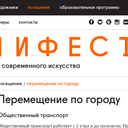
удожники
посещение
образовательная программа
неры
контакты
N
I
F
E
S
 современного искусства
посещение
перемещение по городу
Перемещение по городу
Общественный транспорт
бщественный транспорт работает с 5 утра и до полуночи. П