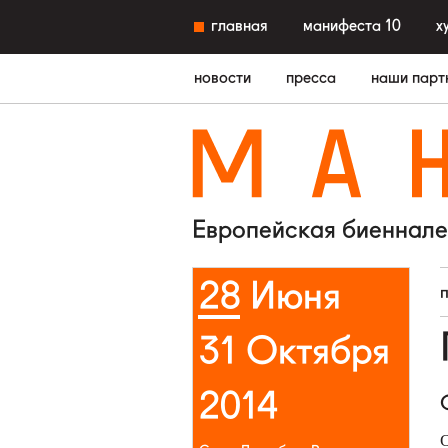
главная
манифеста 10
х
новости
пресса
наши парт
M
A
Европейская биеннале
28 Июня
31 Октября
2014
О