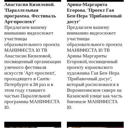
Анастасия Кизиловой.
Арина-Маргарита
’Параллельная
Егорова. ’Проект Гая
программа. Фестиваль
Бен-Нера ‘Прибавочный
Арт-проспект’
досуг’
Предлагаем вашему
Предлагаем вашему
вниманию видеосюжет
вниманию видеосюжет
участницы
участницы
образовательного проекта
образовательного проекта
МАНИФЕСТА 10 ТВ
МАНИФЕСТА 10 ТВ
Анастасии Кизиловой,
Арины-Маргариты
посвященный организации
Егоровой, посвященный
уличного фестиваля
проекту израильского
искусств ‘Арт-проспект’,
художника Гая Бен-Нера
проходящего в Сантк-
‘Прибавочный досуг’,
Петербурге в 3й раз и в
который расположился в
этом году ставшего
Воронихинском сквере на
частью Параллельной
Казанской улице как часть
программы МАНИФЕСТА
биеннале МАНИФЕСТА
10.
10.