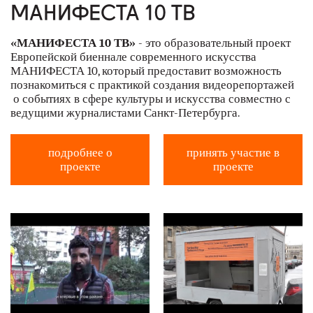
МАНИФЕСТА 10 ТВ
наши партнеры
«МАНИФЕСТА 10 ТВ»
- это образовательный проект
контакты
Европейской биеннале современного искусства
МАНИФЕСТА 10, который предоставит возможность
rus
познакомиться с практикой создания видеорепортажей
о событиях в сфере культуры и искусства совместно с
ведущими журналистами Санкт-Петербурга.
eng
подробнее о
принять участие в
проекте
проекте