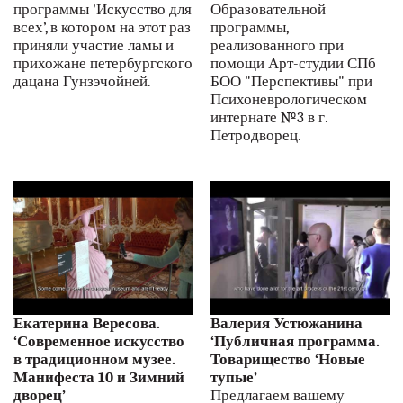
программы 'Искусство для
Образовательной
всех’, в котором на этот раз
программы,
приняли участие ламы и
реализованного при
прихожане петербургского
помощи Арт-студии СПб
дацана Гунзэчойней.
БОО "Перспективы" при
Психоневрологическом
интернате №3 в г.
Петродворец.
Екатерина Вересова.
Валерия Устюжанина
‘Современное искусство
‘Публичная программа.
в традиционном музее.
Товарищество ‘Новые
Манифеста 10 и Зимний
тупые’
дворец’
Предлагаем вашему