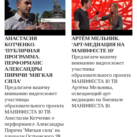
АНАСТАСИЯ
АРТЁМ МЕЛЬНИК.
КОТЧЕНКО.
‘АРТ-МЕДИАЦИЯ НА
‘ПУБЛИЧНАЯ
МАНИФЕСТЕ 10’
ПРОГРАММА.
Предлагаем вашему
ПЕРФОРМАНС
вниманию видеосюжет
АЛЕКСАНДРЫ
участника
ПИРИЧИ ‘МЯГКАЯ
образовательного проекта
СИЛА’
МАНИФЕСТА 10 ТВ
Предлагаем вашему
Артёма Мельника,
вниманию видеосюжет
освещающий арт-
участницы
медиацию на биеннале
образовательного проекта
МАНИФЕСТА 10.
МАНИФЕСТА 10 ТВ
Анастасии Котченко о
перформансе Александры
Пиричи ‘Мягкая сила’ на
площади Островского 28