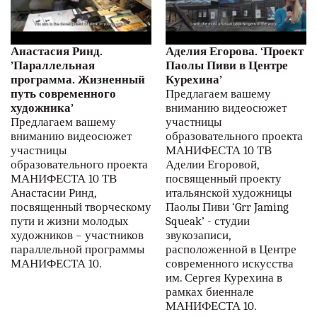
Анастасия Ринд.
Аделия Егорова. ‘Проект
’Параллельная
Паолы Пиви в Центре
программа. Жизненный
Курехина’
путь современного
Предлагаем вашему
художника’
вниманию видеосюжет
Предлагаем вашему
участницы
вниманию видеосюжет
образовательного проекта
участницы
МАНИФЕСТА 10 ТВ
образовательного проекта
Аделии Егоровой,
МАНИФЕСТА 10 ТВ
посвященный проекту
Анастасии Ринд,
итальянской художницы
посвященный творческому
Паолы Пиви ‘Grr Jaming
пути и жизни молодых
Squeak’ - студии
художников – участников
звукозаписи,
параллельной программы
расположенной в Центре
МАНИФЕСТА 10.
современного искусства
им. Сергея Курехина в
рамках биеннале
МАНИФЕСТА 10.