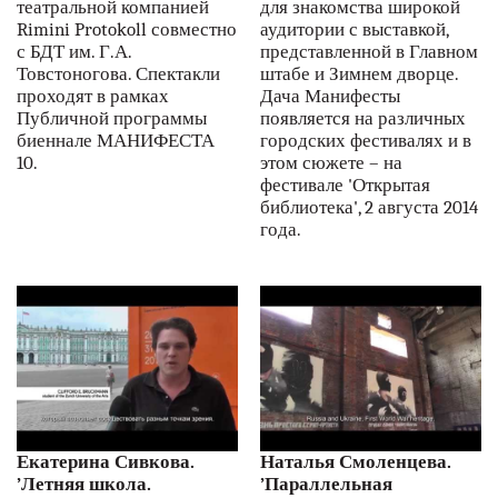
театральной компанией
для знакомства широкой
Rimini Protokoll совместно
аудитории с выставкой,
с БДТ им. Г.А.
представленной в Главном
Товстоногова. Спектакл‬и
штабе и Зимнем дворце.
проходят в рамках
Дача Манифесты
Публичной программы
появляется на различных
биеннале МАНИФЕСТА
городских фестивалях и в
10.
этом сюжете – на
фестивале 'Открытая
библиотека', 2 августа 2014
года.
Екатерина Сивкова.
Наталья Смоленцева.
’Летняя школа.
’Параллельная