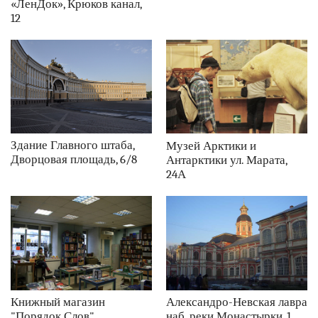
«ЛенДок», Крюков канал,
12
Здание Главного штаба,
Музей Арктики и
Дворцовая площадь, 6/8
Антарктики ул. Марата,
24А
Книжный магазин
Александро-Невская лавра
"Порядок Слов",
наб. реки Монастырки, 1