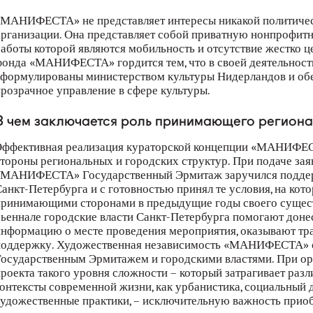
МАНИФЕСТА» не представляет интересы никакой политичес
рганизации. Она представляет собой приватную нонпрофит
аботы которой являются мобильность и отсутствие жестко ц
онда «МАНИФЕСТА» гордится тем, что в своей деятельности
формулированы министерством культуры Нидерландов и об
розрачное управление в сфере культуры.
В чем заключается роль принимающего региона
Эффективная реализация кураторской концепции «МАНИФЕС
тороны региональных и городских структур. При подаче зая
«МАНИФЕСТА» Государственный Эрмитаж заручился поддер
анкт-Петербурга и с готовностью принял те условия, на к
ринимающими сторонами в предыдущие годы своего сущест
ьеннале городские власти Санкт-Петербурга помогают доне
нформацию о месте проведения мероприятия, оказывают тр
поддержку. Художественная независимость «МАНИФЕСТА» о
осударственным Эрмитажем и городскими властями. При ор
роекта такого уровня сложности – который затрагивает раз
онтексты современной жизни, как урбанистика, социальный д
удожественные практики, – исключительную важность приоб