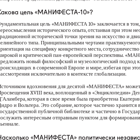
Какова цель «МАНИФЕСТА-10»?
ундаментальная цель «МАНИФЕСТА 10» заключается в том,
ереосмысления исторического опыта, отстаивая при этом не
радиционной исторической точки зрения на искусство и дви
елинейного типа. Принципиальными чертами практикуемог
риентация на специфику конкретного места, сотрудничество 
ирокой и критической пан-европейской перспективы. «МА
редложить новый философский и музеологический подход к
роисходящих в современной Европе и мире, избегая при эт
ассмотрения исключительно в контексте глобализации.
сточником вдохновения для десятой «МАНИФЕСТА» может с
росвещения XVIII века, воплощенный в «Энциклопедии» Де
’Аламбера, которая в свое время была приобретена Екатерин
идро и Вольтера. Это собрание, которое частично хранится 
осударственной публичной библиотеке и частично в Госуда
ослужить интересным отправным пунктом для формировани
ьеннале.
Насколько «МАНИФЕСТА» политически незави