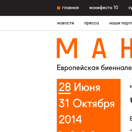
главная
манифеста 10
х
новости
пресса
наши парт
M
A
Европейская биеннале
28 Июня
31 Октября
2014
«