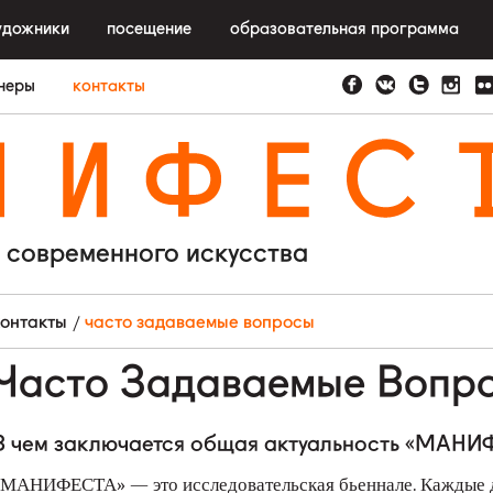
удожники
посещение
образовательная программа
неры
контакты
N
I
F
E
S
 современного искусства
контакты
часто задаваемые вопросы
Часто Задаваемые Вопр
В чем заключается общая актуальность «МАН
МАНИФЕСТА» — это исследовательская бьеннале. Каждые дв