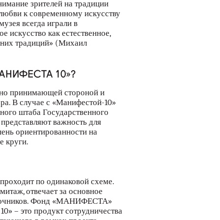
имание зрителей на традиции
е любви к современному искусству
музея всегда играли в
 искусство как естественное,
авних традиций» (Михаил
«МАНИФЕСТА 10»?
тно принимающей стороной и
. В случае с «Манифестой-10»
вного штаба Государственного
а представляют важность для
епень ориентированности на
е круги.
роходит по одинаковой схеме.
итаж, отвечает за основное
сточников. Фонд «МАНИФЕСТА»
» – это продукт сотрудничества