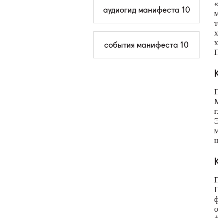
«
аудиогид манифеста 10
м
т
х
х
события манифеста 10
П
П
г
Э
м
ш
П
П
ф
о