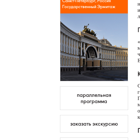
Санкт-Петербург, Россия
н
Государственный Эрмитаж
и
л
«
м
ч
Е
г
параллельная
П
программа
м
о
к
заказать экскурсию