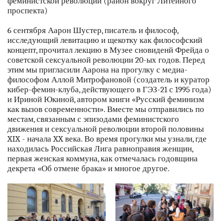
феминистской революции (район вокруг Литейного
проспекта)
6 сентября Аарон Шустер, писатель и философ,
исследующий левитацию и щекотку как философский
концепт, прочитал лекцию в Музее сновиденй Фрейда о
советской сексуальной революции 20-ых годов. Перед
этим мы пригласили Аарона на прогулку с медиа-
философом Аллой Митрофановой (создатель и куратор
кибер-фемин-клуба, действующего в ГЭЗ-21 с 1995 года)
и Ириной Юкиной, автором книги «Русский феминизм
как вызов современности». Вместе мы отправились по
местам, связанным с эпизодами феминистского
движения и сексуальной революции второй половины
XIX - начала XX века. Во время прогулки мы узнали, где
находилась Российская Лига равноправия женщин,
первая женская коммуна, как отмечалась годовщина
декрета «Об отмене брака» и многое другое.