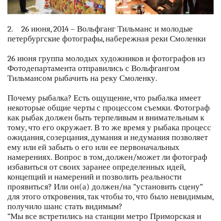
2. 26 июня, 2014 – Вольфганг Тильманс и молодые
петербургские фотографы, набережная реки Смоленки
26 июня группа молодых художников и фотографов из
Фотодепартамента отправились с Вольфгангом
Тильмансом рыбачить на реку Смоленку.
Почему рыбалка? Есть ощущение, что рыбалка имеет
некоторые общие черты с процессом съемки. Фотограф
как рыбак должен быть терпеливым и внимательным к
тому, что его окружает. В то же время у рыбака процесс
ожидания, созерцания, думания и недумания позволяет
ему или ей забыть о его или ее первоначальных
намерениях. Вопрос в том, должен/может ли фотограф
избавиться от своих заранее определенных идей,
концепций и намерений и позволить реальности
проявиться? Или он(а) должен/на “установить сцену”
для этого откровения, так чтобы то, что было невидимым,
получило шанс стать видимым?
“Мы все встретились на станции метро Приморская и