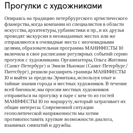
Прогулки с художниками
наши партнеры
Опираясь на традицию петербрургского артистического
контакты
фланерства, когда компании из специалистов в области
искусства, архитектуры, урбанистики и пр., и их друзья
rus
проводят экскурсии в неожиданных местах или же
отправляются в очевидные места с неочевидными
целями, образовательная программа МАНИФЕСТЫ 10
eng
включила в свое расписание регулярных событий серию
прогулок с художниками. Организаторы, Ольга Житлина
(Санкт-Петербург) и Эмили Ньюман (Санкт-Петербург/
Питтсбург), решили расширить границы МАНИФЕСТЫ
10 и выйти за пределы Эрмитажа, используя опыт и
тайные знания города и местных художников. В течение
всей биеннале, мы просим местных художников
отправиться на прогулку в паре с кем-то из гостей
МАНИФЕСТЫ 10 по маршруту, который затрагивает их
общие интересы. Современной ситуации
геополитической напряженности мы хотим
противопоставить хрупкие возможности диалога,
взаимных симпатий и дружбы.