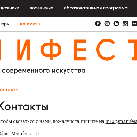
удожники
посещение
образовательная программа
неры
контакты
N
I
F
E
S
 современного искусства
контакты
Контакты
тобы связаться с нами, пожалуйста, пишите на
m10@manifest
фис Manifesta 10