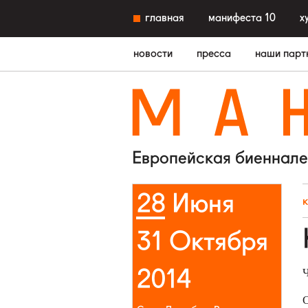
главная
манифеста 10
х
новости
пресса
наши парт
M
A
Европейская биеннале
28 Июня
31 Октября
2014
Ч
О