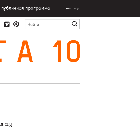
публичная программа
rus
eng
T
A
10
a.org